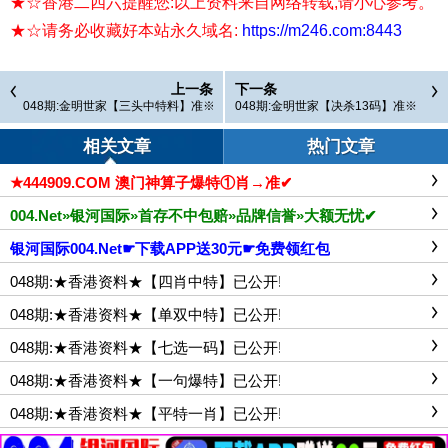
★☆香港二四六提醒您:以上资料来自网络转载,请小心参考。
★☆请务必收藏好本站永久域名:
https://m246.com:8443
上一条
下一条
048期:金明世家【三头中特料】准※
048期:金明世家【决杀13码】准※
已更新!
已更新!
相关文章
热门文章
★444909.COM 澳门神算子爆特①肖→准✔
004.Net»银河国际»首存不中包赔»品牌信誉»大额无忧✔
银河国际004.Net☛下载APP送30元☛免费领红包
048期:★香港资料★【四肖中特】已公开!
048期:★香港资料★【单双中特】已公开!
048期:★香港资料★【七选一码】已公开!
048期:★香港资料★【一句爆特】已公开!
048期:★香港资料★【平特一肖】已公开!