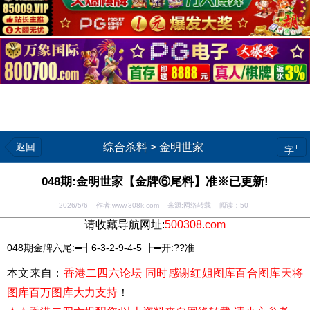
返回
综合杀料
>
金明世家
+
字
048期:金明世家【金牌⑥尾料】准※已更新!
2026/5/6 作者:www.308k.com 来源:网络转载 阅读：
50
请收藏导航网址:
500308.com
048期金牌六尾:═┨6-3-2-9-4-5 ┠═开:??准
本文来自：
香港二四六论坛 同时感谢红姐图库百合图库天将
图库百万图库大力支持
！