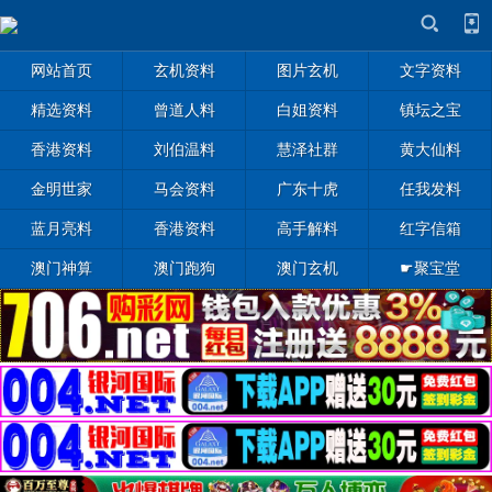
网站首页
玄机资料
图片玄机
文字资料
精选资料
曾道人料
白姐资料
镇坛之宝
香港资料
刘伯温料
慧泽社群
黄大仙料
金明世家
马会资料
广东十虎
任我发料
蓝月亮料
香港资料
高手解料
红字信箱
澳门神算
澳门跑狗
澳门玄机
☛聚宝堂