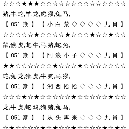
☆☆☆★★★☆☆☆☆☆☆☆☆☆☆☆☆☆☆
猪,牛,蛇,羊,龙,虎,猴,兔,马,
【051期】【小白菜◇◇◇◇九肖】
☆☆☆☆☆★☆☆☆☆★☆☆☆★☆☆★☆☆
鼠,猴,虎,龙,牛,马,猪,蛇,兔,
【051期】【阿浪小子◇◇◇九肖】
★★☆☆☆☆☆☆★☆☆☆★☆☆☆☆☆☆☆
蛇,兔,龙,猪,虎,牛,狗,马,猴,
【051期】【湘西恰恰◇◇◇九肖】
☆☆☆★☆★☆☆☆☆☆★☆☆☆☆☆★☆☆
龙,牛,虎,蛇,鸡,狗,猪,兔,马,
【051期】【从头再来◇◇◇九肖】
☆★☆☆☆☆★☆★☆☆★☆☆☆☆★☆★☆