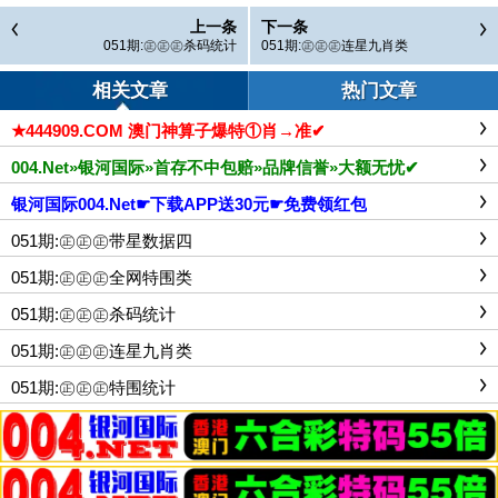
上一条
下一条
051期:㊣㊣㊣杀码统计
051期:㊣㊣㊣连星九肖类
相关文章
热门文章
★444909.COM 澳门神算子爆特①肖→准✔
004.Net»银河国际»首存不中包赔»品牌信誉»大额无忧✔
银河国际004.Net☛下载APP送30元☛免费领红包
051期:㊣㊣㊣带星数据四
051期:㊣㊣㊣全网特围类
051期:㊣㊣㊣杀码统计
051期:㊣㊣㊣连星九肖类
051期:㊣㊣㊣特围统计