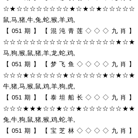
☆★☆☆☆☆☆☆☆☆★☆★☆★☆☆☆☆☆
鼠,马,猪,牛,兔,蛇,猴,羊,鸡,
【051期】【混沌青莲◇◇◇九肖】
☆☆☆☆☆☆☆☆☆☆☆☆☆☆☆☆☆★☆★
马,狗,猴,鼠,猪,羊,龙,蛇,鸡,
【051期】【梦飞鱼◇◇◇◇九肖】
☆☆☆★☆☆☆☆☆★☆☆☆☆☆★☆★☆★
牛,猪,马,猴,鼠,鸡,羊,狗,虎,
【051期】【泰坦船长◇◇◇九肖】
☆☆☆★★★☆☆★☆☆★☆☆☆☆☆☆★★
兔,牛,狗,鼠,猪,猴,鸡,蛇,羊,
【051期】【宝芝林◇◇◇◇九肖】