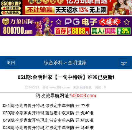
返回
综合杀料
>
金明世家
+
字
051期:金明世家【一句中特话】准※已更新!
2026/5/13 作者:www.308k.com 来源:网络转载 阅读：
0
请收藏导航网址:
500308.com
051期:今期野兽开特玛,绿波定中单来防 开:??准
050期:今期家禽开特玛,蓝波定中双来防 开:兔40准
049期:今期家禽开特玛,红波定中单来防 开:猪08准
048期:今期野兽开特玛,红波定中单来防 开:马49准