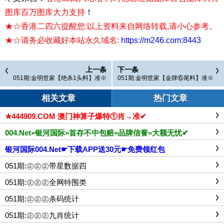
图库百万图库大力支持
！
★☆香港二四六提醒您:以上资料来自网络转载,请小心参考。
★☆请务必收藏好本站永久域名:
https://m246.com:8443
上一条
下一条
051期:金明世家【绝杀1头料】准※
051期:金明世家【金牌⑥尾料】准※
已更新!
已更新!
相关文章
热门文章
★444909.COM 澳门神算子爆特①肖→准✔
004.Net»银河国际»首存不中包赔»品牌信誉»大额无忧✔
银河国际004.Net☛下载APP送30元☛免费领红包
051期:㊣㊣㊣带星数据四
051期:㊣㊣㊣全网特围类
051期:㊣㊣㊣杀码统计
051期:㊣㊣㊣九肖统计