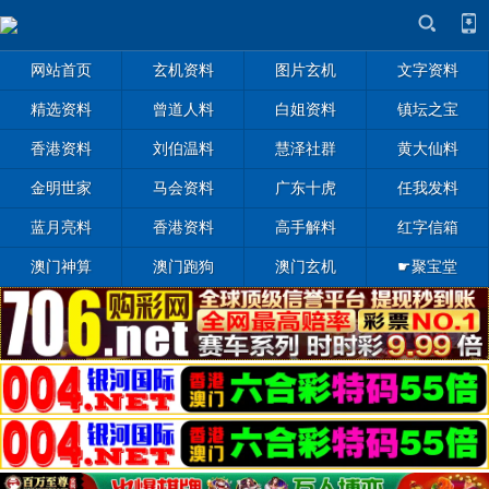
网站首页
玄机资料
图片玄机
文字资料
精选资料
曾道人料
白姐资料
镇坛之宝
香港资料
刘伯温料
慧泽社群
黄大仙料
金明世家
马会资料
广东十虎
任我发料
蓝月亮料
香港资料
高手解料
红字信箱
澳门神算
澳门跑狗
澳门玄机
☛聚宝堂