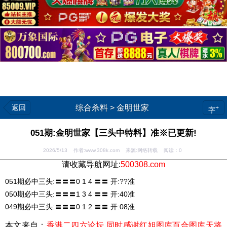
返回
综合杀料
>
金明世家
+
字
051期:金明世家【三头中特料】准※已更新!
2026/5/13 作者:www.308k.com 来源:网络转载 阅读：
0
请收藏导航网址:
500308.com
051期必中三头:〓〓〓0 1 4 〓〓 开:??准
050期必中三头:〓〓〓1 3 4 〓〓 开:40准
049期必中三头:〓〓〓0 1 2 〓〓 开:08准
本文来自：
香港二四六论坛 同时感谢红姐图库百合图库天将