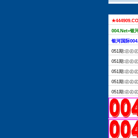
★444909
004.Net
银河国际004
051期:㊣
051期:㊣
051期:㊣
051期:㊣
051期:㊣