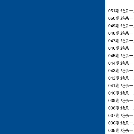
051期:绝杀一
050期:绝杀一
049期:绝杀一
048期:绝杀一
047期:绝杀一
046期:绝杀一
045期:绝杀一
044期:绝杀一
043期:绝杀一
042期:绝杀一
041期:绝杀一
040期:绝杀一
039期:绝杀一
038期:绝杀一
037期:绝杀一
036期:绝杀一
035期:绝杀一