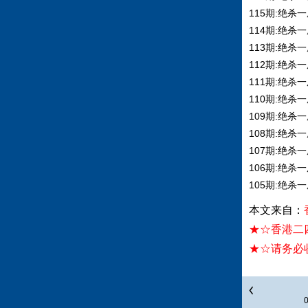
115期:绝杀一
114期:绝杀一
113期:绝杀一
112期:绝杀一
111期:绝杀一
110期:绝杀一
109期:绝杀一
108期:绝杀一
107期:绝杀一
106期:绝杀一
105期:绝杀一
本文来自：
★☆香港二
★☆请务必