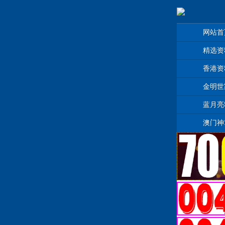
网站首
精选资
香港资
金明世
蓝月亮
澳门神