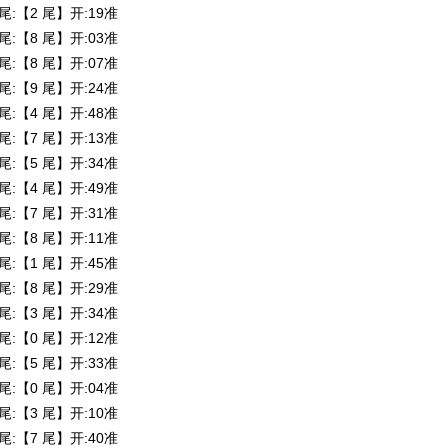
尾:【2 尾】开:19准
尾:【8 尾】开:03准
尾:【8 尾】开:07准
尾:【9 尾】开:24准
尾:【4 尾】开:48准
尾:【7 尾】开:13准
尾:【5 尾】开:34准
尾:【4 尾】开:49准
尾:【7 尾】开:31准
尾:【8 尾】开:11准
尾:【1 尾】开:45准
尾:【8 尾】开:29准
尾:【3 尾】开:34准
尾:【0 尾】开:12准
尾:【5 尾】开:33准
尾:【0 尾】开:04准
尾:【3 尾】开:10准
尾:【7 尾】开:40准