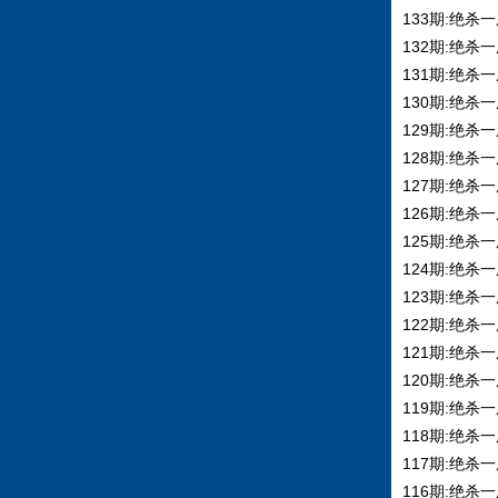
133期:绝杀一
132期:绝杀一
131期:绝杀一
130期:绝杀一
129期:绝杀一
128期:绝杀一
127期:绝杀一
126期:绝杀一
125期:绝杀一
124期:绝杀一
123期:绝杀一
122期:绝杀一
121期:绝杀一
120期:绝杀一
119期:绝杀一
118期:绝杀一
117期:绝杀一
116期:绝杀一