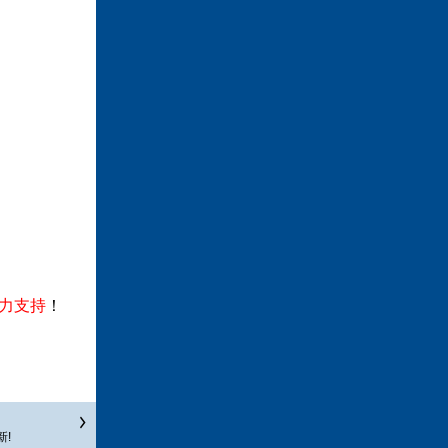
力支持
！
!