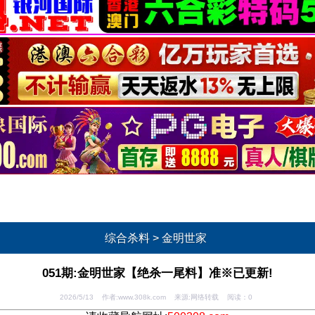
综合杀料
>
金明世家
051期:金明世家【绝杀一尾料】准※已更新!
2026/5/13 作者:www.308k.com 来源:网络转载 阅读：
0