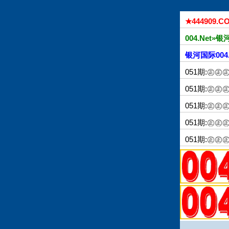
★444909
004.Net
银河国际004
051期:㊣
051期:㊣
051期:㊣
051期:㊣
051期:㊣