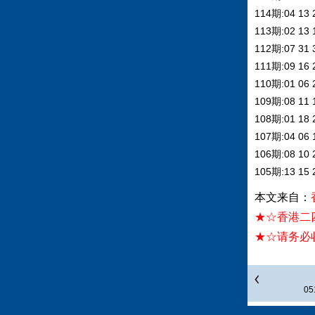
114期:04 13 
113期:02 13 
112期:07 31 
111期:09 16 
110期:01 06 
109期:08 11 
108期:01 18 
107期:04 06 
106期:08 10 
105期:13 15 
本文来自：
★☆香港二
★☆请务必
0