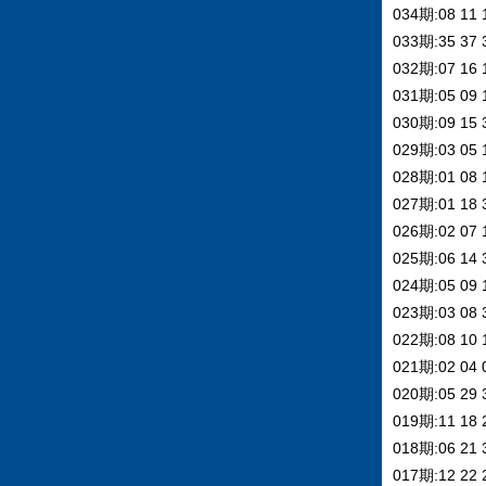
034期:08 11 
033期:35 37 
032期:07 16 
031期:05 09 
030期:09 15 
029期:03 05 
028期:01 08 
027期:01 18 
026期:02 07 
025期:06 14 
024期:05 09 
023期:03 08 
022期:08 10 
021期:02 04 
020期:05 29 
019期:11 18 
018期:06 21 
017期:12 22 