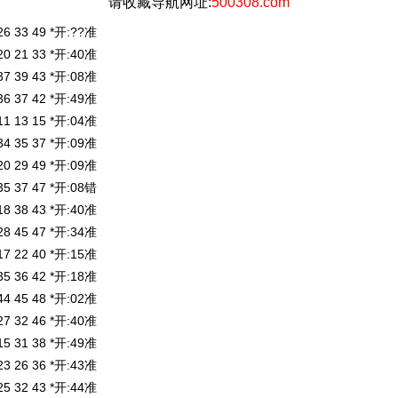
请收藏导航网址:
500308.com
26 33 49 *开:??准
20 21 33 *开:40准
37 39 43 *开:08准
36 37 42 *开:49准
11 13 15 *开:04准
34 35 37 *开:09准
20 29 49 *开:09准
35 37 47 *开:08错
18 38 43 *开:40准
28 45 47 *开:34准
17 22 40 *开:15准
35 36 42 *开:18准
44 45 48 *开:02准
27 32 46 *开:40准
15 31 38 *开:49准
23 26 36 *开:43准
25 32 43 *开:44准