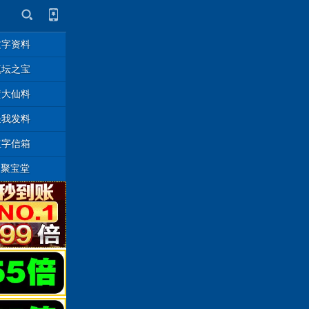
文字资料
镇坛之宝
黄大仙料
任我发料
红字信箱
☛聚宝堂