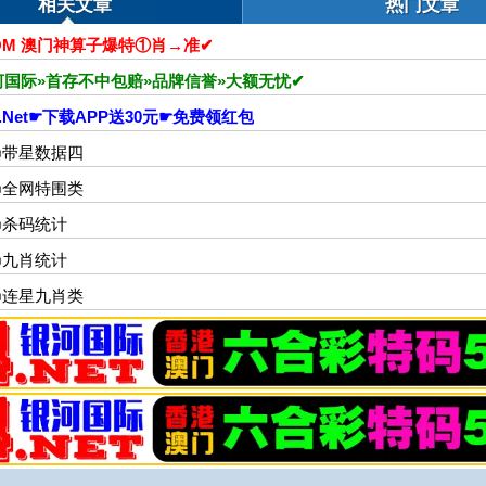
相关文章
热门文章
.COM 澳门神算子爆特①肖→准✔
»银河国际»首存不中包赔»品牌信誉»大额无忧✔
.Net☛下载APP送30元☛免费领红包
㊣㊣带星数据四
㊣㊣全网特围类
㊣㊣杀码统计
㊣㊣九肖统计
㊣㊣连星九肖类