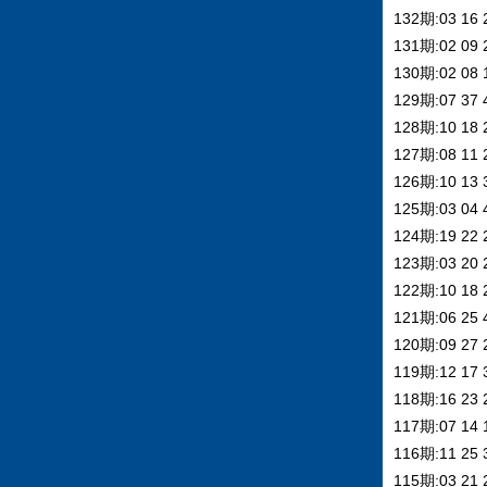
132期:03 16 
131期:02 09 
130期:02 08 
129期:07 37 
128期:10 18 
127期:08 11 
126期:10 13 
125期:03 04 
124期:19 22 
123期:03 20 
122期:10 18 
121期:06 25 
120期:09 27 
119期:12 17 
118期:16 23 
117期:07 14 
116期:11 25 
115期:03 21 