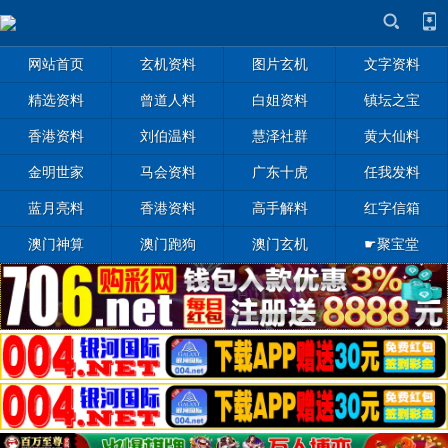
网站首页
玄机资料
图片玄机
文字资料
精选资料
曾道人料
白姐资料
镇坛之宝
香港资料
刘伯温料
慧泽社群
黄大仙料
金明世家
马会资料
广东十虎
任我发料
蓝月亮料
香港资料
高手解料
红字信箱
澳门神算
澳门跑狗
澳门玄机
☛聚宝堂