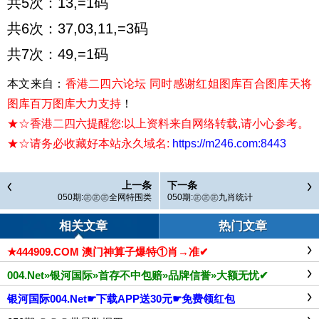
共5次：13,=1码
共6次：37,03,11,=3码
共7次：49,=1码
本文来自：
香港二四六论坛 同时感谢红姐图库百合图库天将
图库百万图库大力支持
！
★☆香港二四六提醒您:以上资料来自网络转载,请小心参考。
★☆请务必收藏好本站永久域名:
https://m246.com:8443
上一条
下一条
050期:㊣㊣㊣全网特围类
050期:㊣㊣㊣九肖统计
相关文章
热门文章
★444909.COM 澳门神算子爆特①肖→准✔
004.Net»银河国际»首存不中包赔»品牌信誉»大额无忧✔
银河国际004.Net☛下载APP送30元☛免费领红包